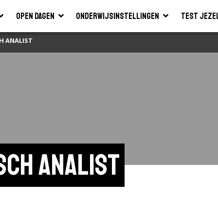
Open dagen
Onderwijsinstellingen
Test jeze
H ANALIST
sch analist