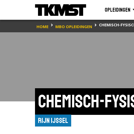
Opleidingen
CHEMISCH-FYSISC
HOME
MBO OPLEIDINGEN
Chemisch-fysi
Rijn IJssel