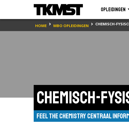
Opleidingen
CHEMISCH-FYSISC
HOME
MBO OPLEIDINGEN
Chemisch-fysi
Feel the Chemistry Centraal Infor