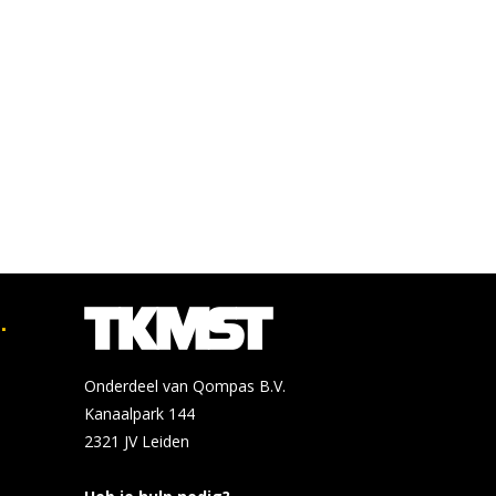
.
Onderdeel van Qompas B.V.
Kanaalpark 144
2321 JV
Leiden