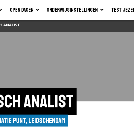
Open dagen
Onderwijsinstellingen
Test jeze
H ANALIST
sch analist
matie Punt, Leidschendam