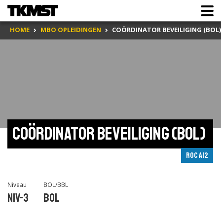
HOME
MBO OPLEIDINGEN
COÖRDINATOR BEVEILIGING (BOL)
Coördinator beveiliging (BOL) 
ROC A12
Niveau
BOL/BBL
Niv-3
BOL