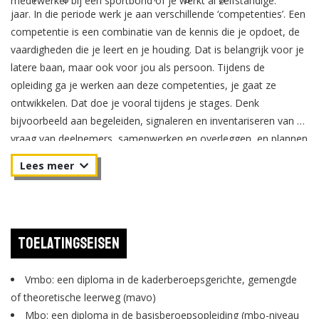
medewerker bij een sportbond of je werkt al zelfstandige.
jaar. In die periode werk je aan verschillende ‘competenties’. Een
competentie is een combinatie van de kennis die je opdoet, de
vaardigheden die je leert en je houding. Dat is belangrijk voor je
latere baan, maar ook voor jou als persoon. Tijdens de
opleiding ga je werken aan deze competenties, je gaat ze
ontwikkelen. Dat doe je vooral tijdens je stages. Denk
bijvoorbeeld aan begeleiden, signaleren en inventariseren van de
vraag van deelnemers, samenwerken en overleggen, en plannen
en organiseren.
Toelatingseisen
Vmbo: een diploma in de kaderberoepsgerichte, gemengde
of theoretische leerweg (mavo)
Mbo: een diploma in de basisberoepsopleiding (mbo-niveau