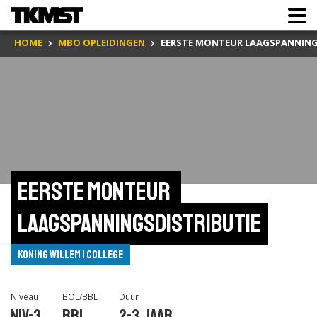
HOME
MBO OPLEIDINGEN
EERSTE MONTEUR LAAGSPANNING
Eerste monteur 
laagspanningsdistributie
Koning Willem I College
Niveau
BOL/BBL
Duur
Niv-3
BBL
2-3 jaar