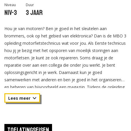
Niveau
Duur
Niv-3
3 jaar
Hou je van motoren? Ben je goed in het sleutelen aan
brommers, ook op het gebied van elektronica? Dan is de MBO 3
opleiding motorfietstechnicus wat voor jou. Als Eerste technicus
hou jij je bezig met het opsporen van moeilijk storingen aan
motorfietsen. Je kunt ze ook repareren. Soms draag je de
reparatie over aan een collega die onder jou werkt. Je bent
oplossingsgericht in je werk. Daarnaast kun je goed
samenwerken met anderen en ben je goed in het organiseren
en beheren van bijvoorbeeld een magazijn. Tijdens de opleiding
leer je een aantal technische vaardigheden die nodig zijn om
reparaties uit te voeren. Daarnaast leer je hoe je
verkoopgesprekken voert en hoe je de voorraad van het
magazijn efficiënt moet beheren en controleren. Je zult veel
stages lopen om werkervaring op te doen.
Toelatingseisen