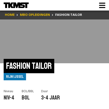
HOME
MBO OPLEIDINGEN
FASHION TAILOR
Fashion tailor
Rijn IJssel
Niveau
BOL/BBL
Duur
Niv-4
BOL
3-4 jaar