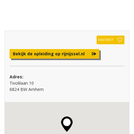
FAVORIET
Bekijk de opleiding op rijnijssel.nl
Adres:
Tivolilaan 10
6824 BW Arnhem