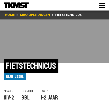
HOME
MBO OPLEIDINGEN
FIETSTECHNICUS
Fietstechnicus
Rijn IJssel
Niveau
BOL/BBL
Duur
Niv-2
BBL
1-2 jaar