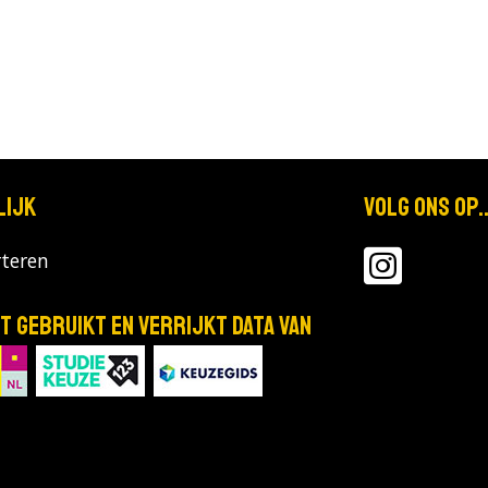
lijk
Volg ons op..
teren
T gebruikt en verrijkt data van