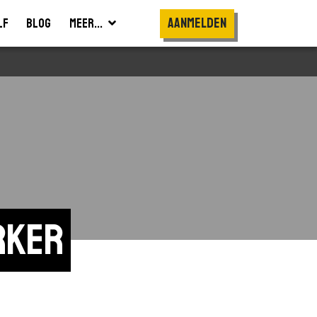
Aanmelden
lf
Blog
Meer...
rker