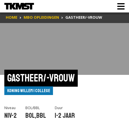
HOME
MBO OPLEIDINGEN
GASTHEER/-VROUW
Gastheer/-vrouw
Koning Willem I College
Niveau
BOL/BBL
Duur
Niv-2
BOL,BBL
1-2 jaar