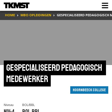
HOME
MBO OPLEIDINGEN
GESPECIALISEERD PEDAGOGISCH
Gespecialiseerd pedagogisch 
medewerker
Hoornbeeck College
Niveau
BOL/BBL
Niv-4
BOL,BBL