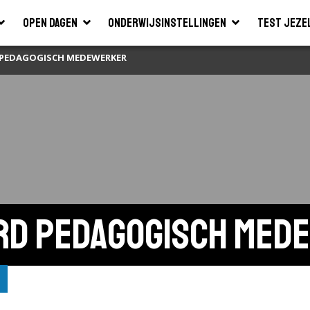
Open dagen
Onderwijsinstellingen
Test jeze
D PEDAGOGISCH MEDEWERKER
erd pedagogisch med
o