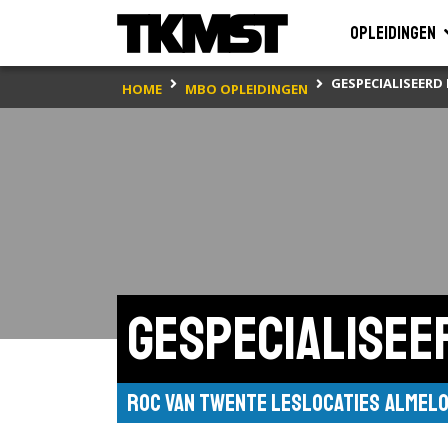
Opleidingen
GESPECIALISEER
HOME
MBO OPLEIDINGEN
Gespecialise
ROC van Twente leslocaties Almel