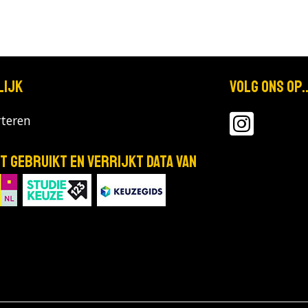
lijk
Volg ons op..
teren
T gebruikt en verrijkt data van