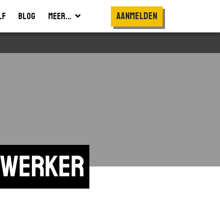
Aanmelden
lf
Blog
Meer...
ewerker