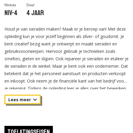
Niveau
Duur
Niv-4
4 jaar
Houd je van sieraden maken? Maak er je beroep van! Met deze
opleiding kun je voor jezelf beginnen als zilver- of goudsmit. Je
bent creatief bezig want je ontwerpt en maakt sieraden en
gebruiksvoorwerpen. Hiervoor gebruik je technieken zoals
smelten, gieten en slijpen. Ook repareer je sieraden en etaleer je
de sieraden in de winkel. Maar je bent ook een ondernemer. Dat
betekent dat je het personeel aanstuurt en producten verkoopt
en inkoopt. Ook neem je de financiële kant van het bedrijf voor
je rekening. Tijdens de opleiding leer je alles over het bewerken
van edelmetalen. Maar je krijgt ook veel vakken die je helpen als
startende ondernemer. Je leert plannen en organiseren, leiding
geven, beleid formuleren, collectie etaleren en exposeren,
verkoopwerkzaamheden verrichten, marketing en pr-
instrumenten inzetten.
Toelatingseisen