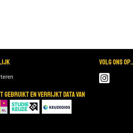
lijk
Volg ons op..
teren
T gebruikt en verrijkt data van