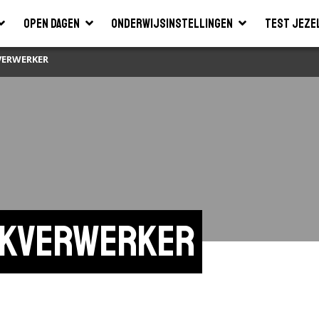
Open dagen
Onderwijsinstellingen
Test jeze
VERWERKER
lakverwerker