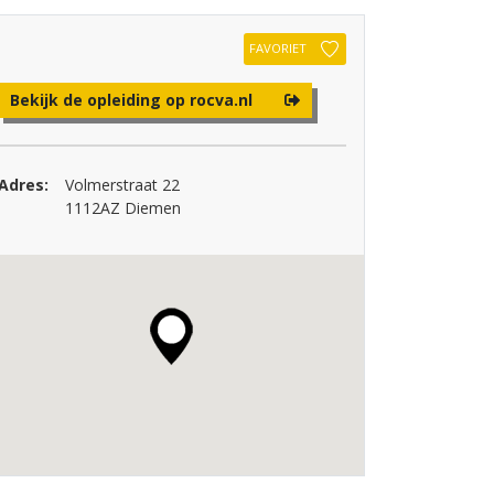
FAVORIET
Bekijk de opleiding op rocva.nl
Adres:
Volmerstraat 22
1112AZ Diemen