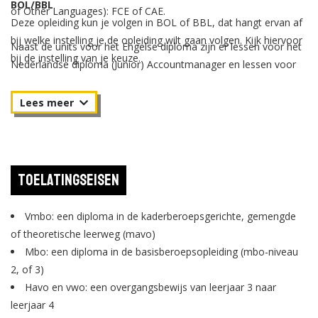
BOL/BBL
of Other Languages): FCE of CAE.
Deze opleiding kun je volgen in BOL of BBL, dat hangt ervan af
bij welke instelling je de opleiding wilt gaan volgen. Kijk hiervoor
Naast de units voor het Engelse diploma zijn er lessen voor het
bij de instelling van je keuze.
Nederlandse diploma (Junior) Accountmanager en lessen voor
Nederlands, Engels, Duits en rekenen. Daarnaast is er binnen de
opleiding aandacht voor loopbaanleren, burgerschap,
zelfstandig ondernemerschap, ICT, sport en intervisie. De lessen
op school worden afgewisseld met projecten,
praktijkopdrachten en zelfstandig werken. Daarnaast werk je
(stage) ongeveer één derde van de opleiding in de praktijk bij
Toelatingseisen
leerebedrijven in Nederland of buitenland.
Vmbo: een diploma in de kaderberoepsgerichte, gemengde
of theoretische leerweg (mavo)
Mbo: een diploma in de basisberoepsopleiding (mbo-niveau
2, of 3)
Havo en vwo: een overgangsbewijs van leerjaar 3 naar
leerjaar 4