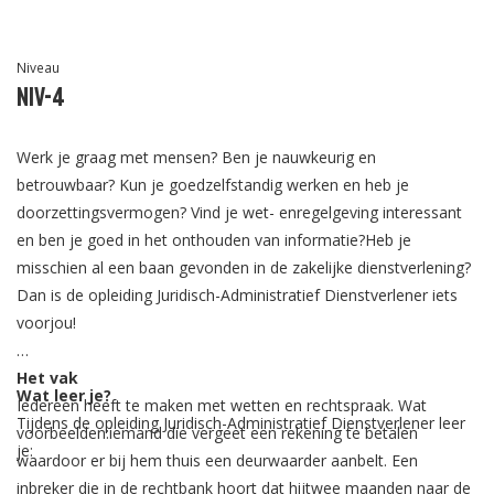
Niveau
Niv-4
Werk je graag met mensen? Ben je nauwkeurig en
betrouwbaar? Kun je goedzelfstandig werken en heb je
doorzettingsvermogen? Vind je wet- enregelgeving interessant
en ben je goed in het onthouden van informatie?Heb je
misschien al een baan gevonden in de zakelijke dienstverlening?
Dan is de opleiding Juridisch-Administratief Dienstverlener iets
voorjou!
Het vak
Wat leer je?
Iedereen heeft te maken met wetten en rechtspraak. Wat
Tijdens de opleiding Juridisch-Administratief Dienstverlener leer
voorbeelden:iemand die vergeet een rekening te betalen
je:
waardoor er bij hem thuis een deurwaarder aanbelt. Een
inbreker die in de rechtbank hoort dat hijtwee maanden naar de