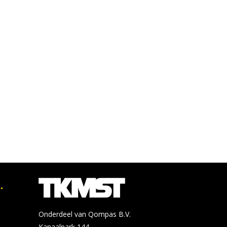
.
Onderdeel van Qompas B.V.
Kanaalpark 144