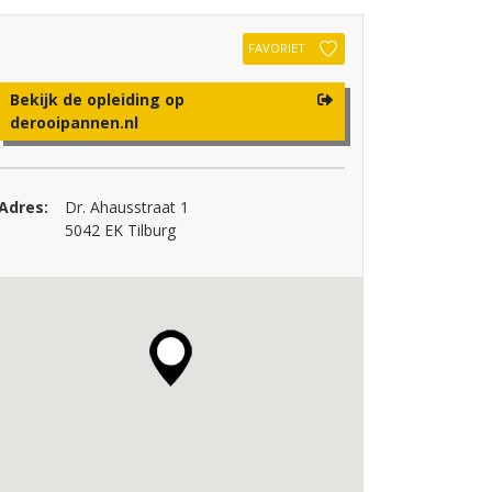
FAVORIET
Bekijk de opleiding op
derooipannen.nl
Adres:
Dr. Ahausstraat 1
5042 EK Tilburg