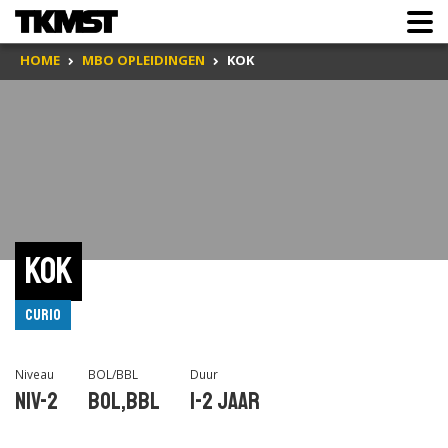
HOME
MBO OPLEIDINGEN
KOK
Kok
Curio
Niveau
BOL/BBL
Duur
Niv-2
BOL,BBL
1-2 jaar