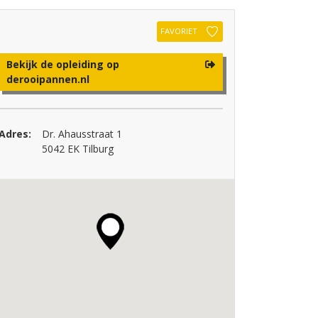
FAVORIET
Bekijk de opleiding op
derooipannen.nl
Adres:
Dr. Ahausstraat 1
5042 EK Tilburg