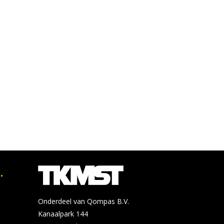
.
Onderdeel van Qompas B.V.
Kanaalpark 144