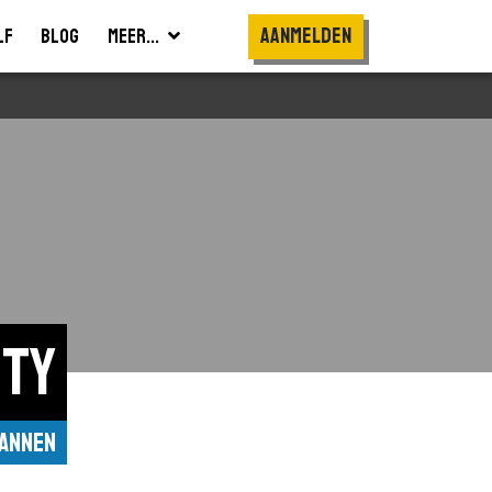
Aanmelden
lf
Blog
Meer...
ity
Pannen