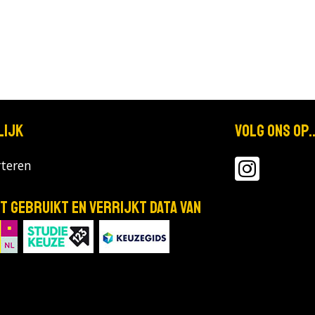
lijk
Volg ons op..
teren
T gebruikt en verrijkt data van