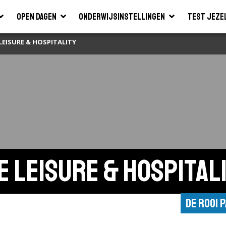
Open dagen
Onderwijsinstellingen
Test jeze
LEISURE & HOSPITALITY
 leisure & hospital
De Rooi 