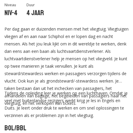
Niveau
Duur
Niv-4
4 jaar
Per dag gaan er duizenden mensen met het vliegtuig. Vliegtuigen
vliegen af en aan naar Schiphol en er lopen dag en nacht
mensen. Als het jou leuk lijkt om in dit wereldje te werken, denk
dan eens aan een baan als luchtvaartdienstverlener. Als
luchtvaartdienstverlener help je mensen op het vliegveld. Je kunt
op twee manieren je taak vervullen. Je kunt als
steward/stewardess werken en passagiers verzorgen tijdens de
vlucht. Ook kun je als grondsteward/-stewardess werken. Je
taken bestaan dan uit het inchecken van passagiers, het
Tijdens de opleiding leer je werken op een luchthaven. Omdat je
afhandelen van bagage, het begeleiden van passagiers naar het
veel met buitenlandse reizigers werkt krijg je les in Engels en
vliegtuig, en het verkopen van tickets.
Duits. Je leert onder druk te werken en om snel oplossingen te
verzinnen als er problemen zijn in het vliegtuig.
BOL/BBL