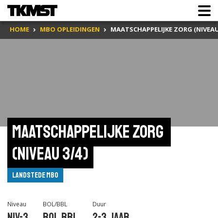
HOME
MBO OPLEIDINGEN
MAATSCHAPPELIJKE ZORG (NIVEAU 
Maatschappelijke Zorg 
(niveau 3/4)
Landstede MBO
Niveau
BOL/BBL
Duur
Niv-3
BOL,BBL
2-3 jaar