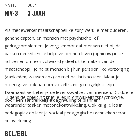
Niveau
Duur
Niv-3
3 jaar
Als medewerker maatschappelijke zorg werk je met ouderen,
gehandicapten, en mensen met psychische- of
gedragsproblemen. Je zorgt ervoor dat mensen niet bij de
pakken neerzitten. Je helpt ze om hun leven (opnieuw) in te
richten en om een volwaardig deel uit te maken van de
maatschappij. Je helpt mensen bij hun persoonlijke verzorging
(aankleden, wassen enz) en met het huishouden. Maar je
moedigt ze ook aan om zo zelfstandig mogelijk te zijn.
Daarnaast verbeter je de levenskwaliteit van mensen. Dit doe je
Tijdens de opleiding krijg je les in ontwikkelingspsychologie,
door een aantrekkelijke daginvulling te plannen.
waaronder taal-en motoriekontwikkeling. Ook krijg je les in
pedagogiek en leer je sociaal pedagogische technieken voor
hulpverlening.
BOL/BBL