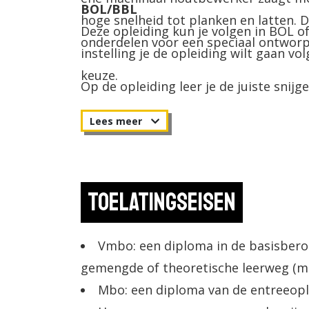
BOL/BBL
hoge snelheid tot planken en latten. D
Deze opleiding kun je volgen in BOL of
onderdelen voor een speciaal ontwor
instelling je de opleiding wilt gaan vol
keuze.
Op de opleiding leer je de juiste sni
gebruiken en leer je werken met alle
houtbewerkingsmachines zijn behoorlijk
veel inzicht hebben in de productiem
verspaningstechniek en de eigenschap
Toelatingseisen
bewerken. Ook leer je hoe je de kwalite
van je werk in de gaten kunt houden.
Vmbo: een diploma in de basisbero
gemengde of theoretische leerweg (m
Mbo: een diploma van de entreeopl