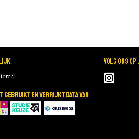
lijk
Volg ons op..
teren
T gebruikt en verrijkt data van