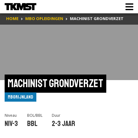
HOME
MBO OPLEIDINGEN
MACHINIST GRONDVERZET
Machinist grondverzet
mboRijnland
Niveau
BOL/BBL
Duur
Niv-3
BBL
2-3 jaar