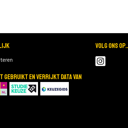
lijk
Volg ons op..
teren
T gebruikt en verrijkt data van