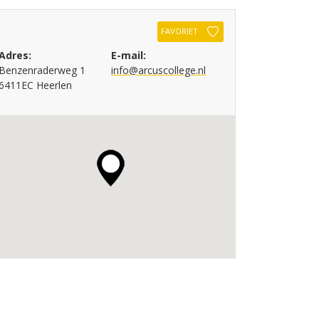
FAVORIET
Adres:
E-mail:
Benzenraderweg 1
info@arcuscollege.nl
6411EC Heerlen