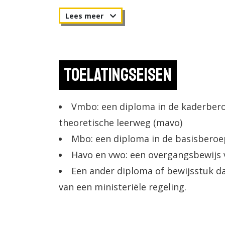
binnen en buiten het bedrijf. Tijdens de
computerprogramma’s en leer je minste
moet plannen en organiseren, hoe je n
verwerken op de computer. Als manag
Toelatingseisen
van andere administratieve medewerke
aandacht aan leidinggeven.
Vmbo: een diploma in de kaderber
theoretische leerweg (mavo)
BOL/BBL
Mbo: een diploma in de basisberoep
Deze opleiding wordt zowel als BOL e
Havo en vwo: een overgangsbewijs va
Een ander diploma of bewijsstuk da
van een ministeriële regeling.