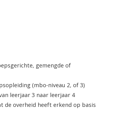
 opleiding krijg je les in verschillende
ns één vreemde taal. Je leert hoe je
otuleert en hoe je snel gegevens kan
ementassistent plan je ook het werk
rs, de opleiding besteedt dus ook
oepsgerichte, gemengde of
sopleiding (mbo-niveau 2, of 3)
n BBL-opleiding aangeboden.
n leerjaar 3 naar leerjaar 4
t de overheid heeft erkend op basis