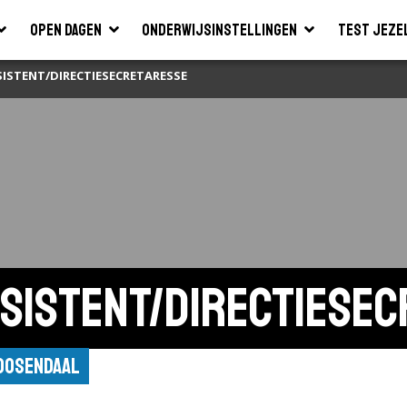
Open dagen
Onderwijsinstellingen
Test jeze
STENT/DIRECTIESECRETARESSE
sistent/directiesec
Roosendaal