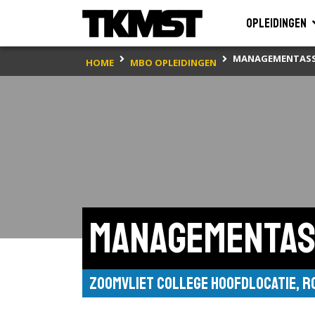
Opleidingen
MANAGEMENTASSI
HOME
MBO OPLEIDINGEN
Managementas
Zoomvliet College Hoofdlocatie, 