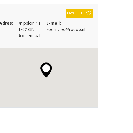
FAVORIET
Adres:
Knipplein 11
E-mail:
4702 GN
zoomvliet@rocwb.nl
Roosendaal