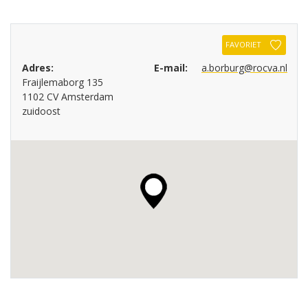
FAVORIET
Adres:
E-mail:
a.borburg@rocva.nl
Fraijlemaborg 135
1102 CV Amsterdam
zuidoost