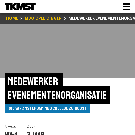
HOME
MBO OPLEIDINGEN
MEDEWERKER EVENEMENTENORGA
Medewerker 
evenementenorganisatie
ROC van Amsterdam MBO College Zuidoost
Niveau
Duur
Niv-4
3 jaar