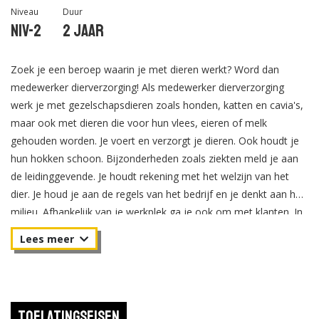
Niveau
Duur
Niv-2
2 jaar
Zoek je een beroep waarin je met dieren werkt? Word dan
medewerker dierverzorging! Als medewerker dierverzorging
werk je met gezelschapsdieren zoals honden, katten en cavia's,
maar ook met dieren die voor hun vlees, eieren of melk
gehouden worden. Je voert en verzorgt je dieren. Ook houdt je
hun hokken schoon. Bijzonderheden zoals ziekten meld je aan
de leidinggevende. Je houdt rekening met het welzijn van het
dier. Je houd je aan de regels van het bedrijf en je denkt aan het
milieu. Afhankelijk van je werkplek ga je ook om met klanten. In
dat geval heb je een klantvriendelijke instelling. Tijdens de
opleiding leer je hoe je verschillende soorten dieren verzorgt. Je
komt onder meer te weten hoe dieren zich gedragen en wat ze
eten. Daarnaast leer je je werk te plannen en samen te werken
met collega's.
Toelatingseisen