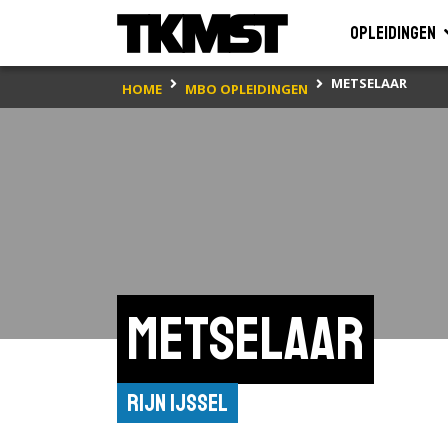
Opleidingen
METSELAAR
HOME
MBO OPLEIDINGEN
Metselaar
Rijn IJssel