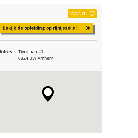
FAVORIET
Bekijk de opleiding op rijnijssel.nl
Adres:
Tivolilaan 40
6824 BW Arnhem