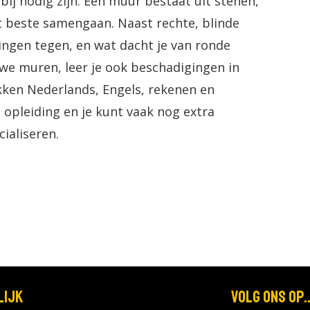
j nodig zijn. Een muur bestaat uit stenen,
et beste samengaan. Naast rechte, blinde
ngen tegen, en wat dacht je van ronde
we muren, leer je ook beschadigingen in
kken Nederlands, Engels, rekenen en
opleiding en je kunt vaak nog extra
ialiseren.
lijk
Volg ons op..