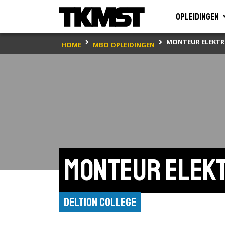
Opleidingen
MONTEUR ELEKTR
HOME
MBO OPLEIDINGEN
Monteur elekt
Deltion College