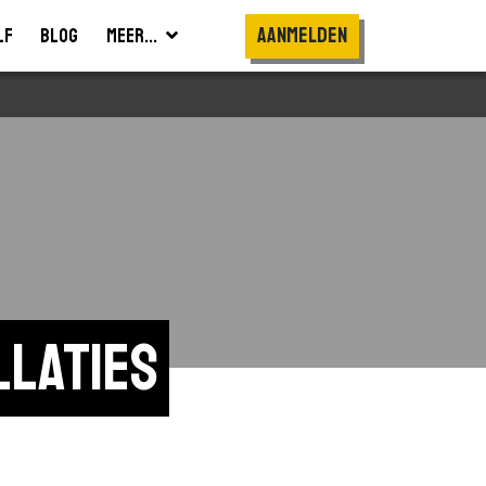
Aanmelden
lf
Blog
Meer...
llaties