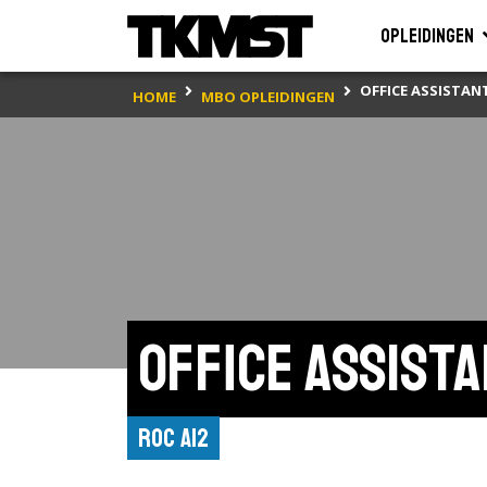
Opleidingen
OFFICE ASSISTANT
HOME
MBO OPLEIDINGEN
Office assista
ROC A12