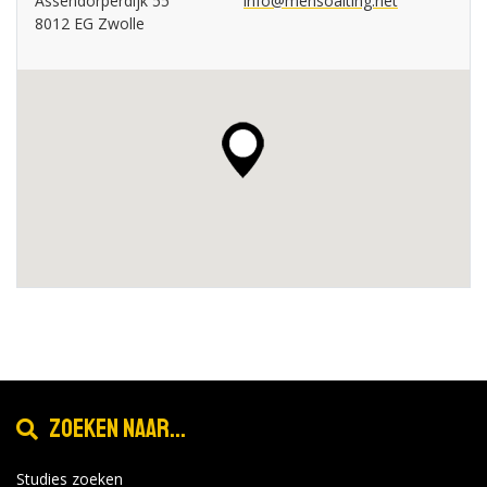
Assendorperdijk 55
info@mensoalting.net
8012 EG Zwolle
Zoeken naar...
Studies zoeken