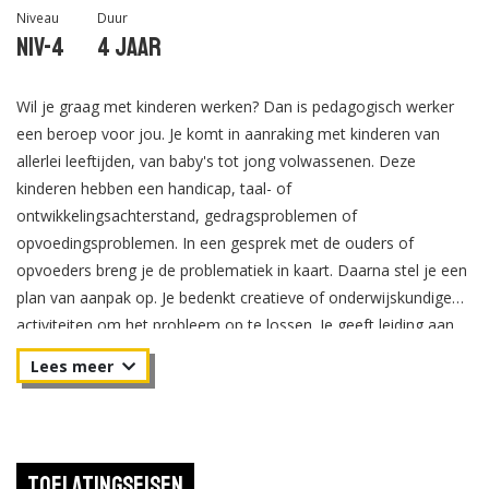
Niveau
Duur
Niv-4
4 jaar
Wil je graag met kinderen werken? Dan is pedagogisch werker
een beroep voor jou. Je komt in aanraking met kinderen van
allerlei leeftijden, van baby's tot jong volwassenen. Deze
kinderen hebben een handicap, taal- of
ontwikkelingsachterstand, gedragsproblemen of
opvoedingsproblemen. In een gesprek met de ouders of
opvoeders breng je de problematiek in kaart. Daarna stel je een
plan van aanpak op. Je bedenkt creatieve of onderwijskundige
activiteiten om het probleem op te lossen. Je geeft leiding aan
begeleiders en pedagogisch werkers en beheert de financiën van
je organisatie/vestiging. Daarnaast begeleid je leefgroepen en
help je jong volwassenen hun leven in te richten. Tijdens de
opleiding leer je kinderen met emotionele of sociale problemen
te begeleiden. Je leert een zorgplan op te stellen en hoe je dat in
Toelatingseisen
werking stelt.