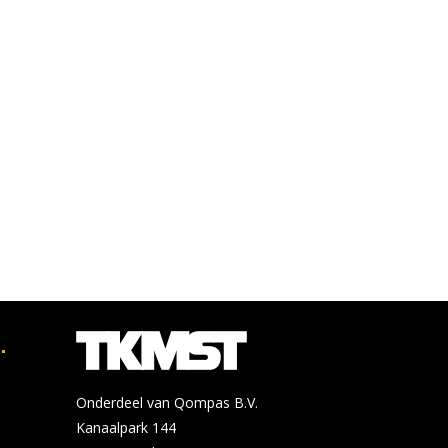
.
Onderdeel van Qompas B.V.
Kanaalpark 144