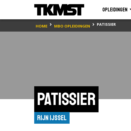
Opleidingen
PATISSIER
HOME
MBO OPLEIDINGEN
Patissier
Rijn IJssel