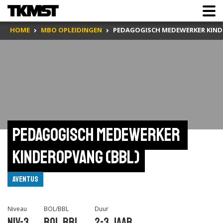
HOME
MBO OPLEIDINGEN
PEDAGOGISCH MEDEWERKER KIND
Pedagogisch medewerker 
kinderopvang (BBL)
Aventus
Niveau
BOL/BBL
Duur
Niv-3
BOL,BBL
2-3 jaar