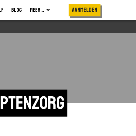
Aanmelden
lf
Blog
Meer...
aptenzorg