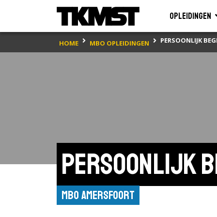
Opleidingen
PERSOONLIJK BE
HOME
MBO OPLEIDINGEN
Persoonlijk b
MBO Amersfoort