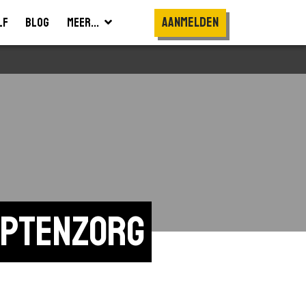
Aanmelden
lf
Blog
Meer...
aptenzorg