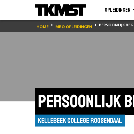
Opleidingen
PERSOONLIJK BE
HOME
MBO OPLEIDINGEN
Persoonlijk b
Kellebeek College Roosendaal