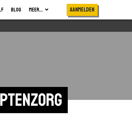
Aanmelden
lf
Blog
Meer...
ptenzorg 