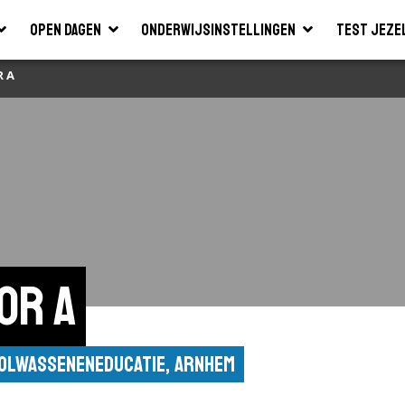
Open dagen
Onderwijsinstellingen
Test jeze
 A
or A
volwasseneneducatie, Arnhem