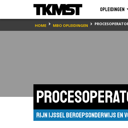
Opleidingen
PROCESOPERATOR
HOME
MBO OPLEIDINGEN
Procesoperat
Rijn IJssel Beroepsonderwijs en 