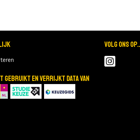
lijk
Volg ons op..
teren
T gebruikt en verrijkt data van