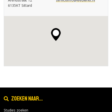
Arendstraat 12
serviceinfo@leeuwnet.nl
6135KT Sittard
Zoeken naar...
Studies zoeken