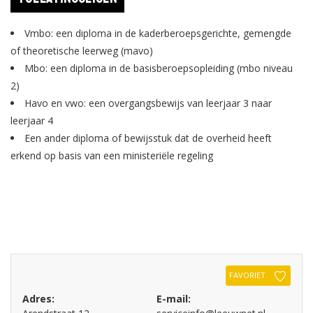
om installaties die golfkarton maken van papier, flessen afvullen
Vmbo: een diploma in de kaderberoepsgerichte, gemengde
of producten verpakken. Je werkt onder leiding van de wachtchef
of theoretische leerweg (mavo)
of hoofdoperator, maar je hebt een eigen verantwoordelijkheid
Mbo: een diploma in de basisberoepsopleiding (mbo niveau
en voert veel opdrachten zelfstandig uit.
2)
Havo en vwo: een overgangsbewijs van leerjaar 3 naar
leerjaar 4
Een ander diploma of bewijsstuk dat de overheid heeft
erkend op basis van een ministeriële regeling
FAVORIET
Adres:
E-mail: