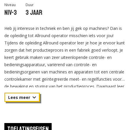
Niveau
Duur
Niv-3
3 jaar
Heb jij interesse in techniek en ben jij gek op machines? Dan is
de opleiding tot Allround operator misschien iets voor jou!
Tijdens de opleiding Allround operator leer je hoe je ervoor kunt
zorgen dat het productieproces in een fabriek goed verloopt. Je
keert gebruik maken van zeer uiteenlopende controle- en
bedieningsapparatuur, variërend van controle- en
bedieningsorganen van machines en apparaten tot een centrale
controlekamer met geïntegreerde meet- en regelfuncties voor
de bewaking en sturing van het productieproces. Daarnaast leer
je je collega operators begeleiden en instrueren bij
productiewerkzaamheden.
Als Allround operator bestaat je werk uit het regelen en
controleren van installaties en meet- en regelapparatuur of het
Toelatingseisen
helpen ombouwen van een productielijn. Het gaat bijvoorbeeld