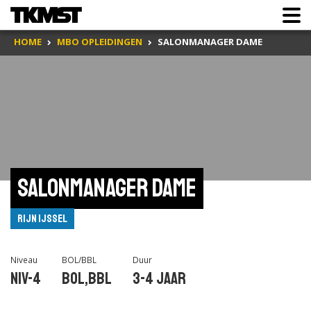
HOME
MBO OPLEIDINGEN
SALONMANAGER DAME
Salonmanager dame
Rijn IJssel
Niveau
BOL/BBL
Duur
Niv-4
BOL,BBL
3-4 jaar