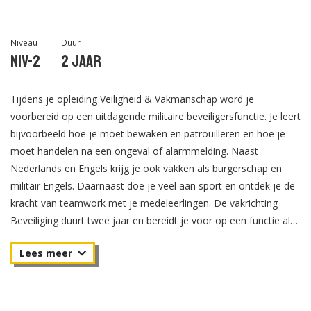
Niveau
Duur
Niv-2
2 jaar
Tijdens je opleiding Veiligheid & Vakmanschap word je
voorbereid op een uitdagende militaire beveiligersfunctie. Je leert
bijvoorbeeld hoe je moet bewaken en patrouilleren en hoe je
moet handelen na een ongeval of alarmmelding. Naast
Nederlands en Engels krijg je ook vakken als burgerschap en
militair Engels. Daarnaast doe je veel aan sport en ontdek je de
kracht van teamwork met je medeleerlingen. De vakrichting
Beveiliging duurt twee jaar en bereidt je voor op een functie als
korporaal. Na je opleiding krijg je een MBO-diploma op niveau 2.
De toelatingseis voor de opleiding is een VMBO-diploma.