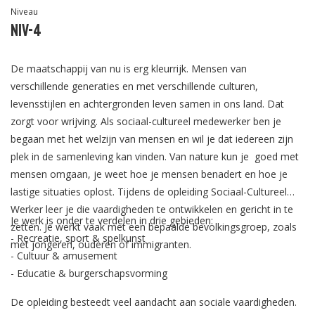
Niveau
Niv-4
De maatschappij van nu is erg kleurrijk. Mensen van
verschillende generaties en met verschillende culturen,
levensstijlen en achtergronden leven samen in ons land. Dat
zorgt voor wrijving. Als sociaal-cultureel medewerker ben je
begaan met het welzijn van mensen en wil je dat iedereen zijn
plek in de samenleving kan vinden. Van nature kun je goed met
mensen omgaan, je weet hoe je mensen benadert en hoe je
lastige situaties oplost. Tijdens de opleiding Sociaal-Cultureel
Werker leer je die vaardigheden te ontwikkelen en gericht in te
Je werk is onder te verdelen in drie gebieden:
zetten. Je werkt vaak met een bepaalde bevolkingsgroep, zoals
- Recreatie, sport & spelkunst
met jongeren, ouderen of immigranten.
- Cultuur & amusement
- Educatie & burgerschapsvorming
De opleiding besteedt veel aandacht aan sociale vaardigheden.