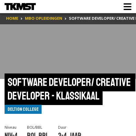
HOME
MBO OPLEIDINGEN
SOFTWARE DEVELOPER/ CREATIVE 
Software Developer/ Creative 
Developer - Klassikaal
Deltion College
Niveau
BOL/BBL
Duur
Niv-4
BOL,BBL
3-4 jaar