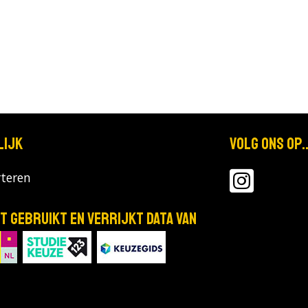
lijk
Volg ons op..
teren
T gebruikt en verrijkt data van