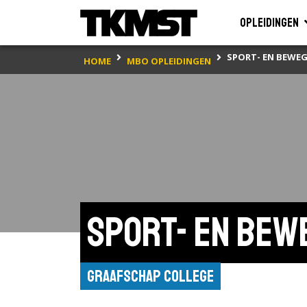
Opleidingen
SPORT- EN BEWE
HOME
MBO OPLEIDINGEN
Sport- en bew
Graafschap College