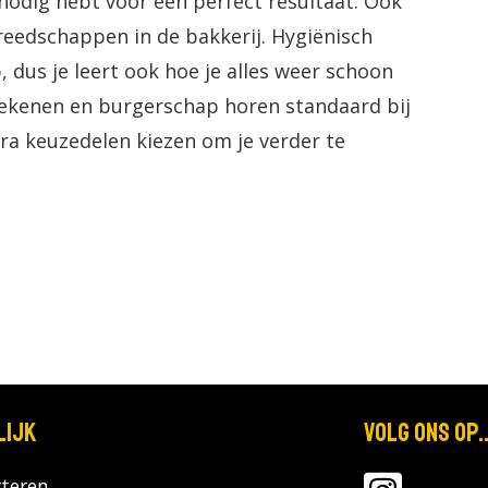
 nodig hebt voor een perfect resultaat. Ook
reedschappen in de bakkerij. Hygiënisch
, dus je leert ook hoe je alles weer schoon
ekenen en burgerschap horen standaard bij
tra keuzedelen kiezen om je verder te
lijk
Volg ons op..
teren