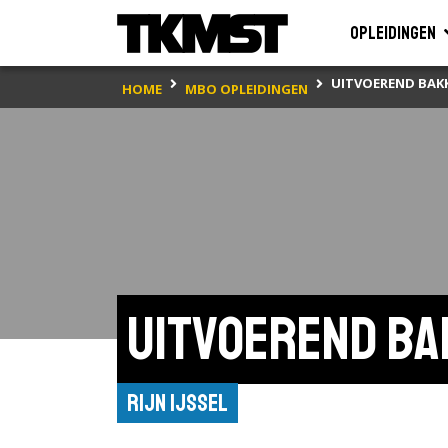
Opleidingen
UITVOEREND BAK
HOME
MBO OPLEIDINGEN
Uitvoerend b
Rijn IJssel