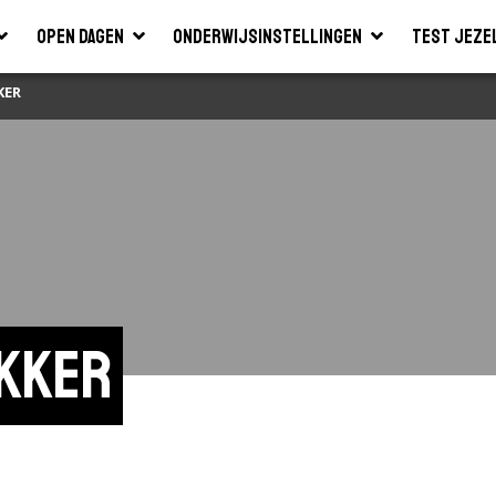
Open dagen
Onderwijsinstellingen
Test jeze
KER
akker