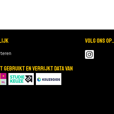
lijk
Volg ons op..
teren
T gebruikt en verrijkt data van