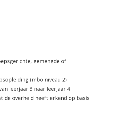
leer je hier mee om te gaan.
oepsgerichte, gemengde of
psopleiding (mbo niveau 2)
n leerjaar 3 naar leerjaar 4
t de overheid heeft erkend op basis