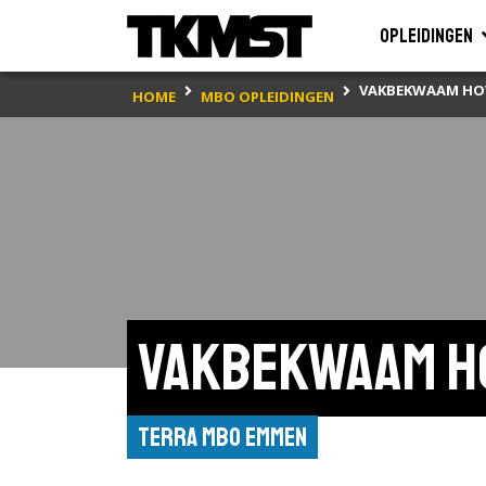
Opleidingen
VAKBEKWAAM HO
HOME
MBO OPLEIDINGEN
Vakbekwaam h
Terra MBO Emmen