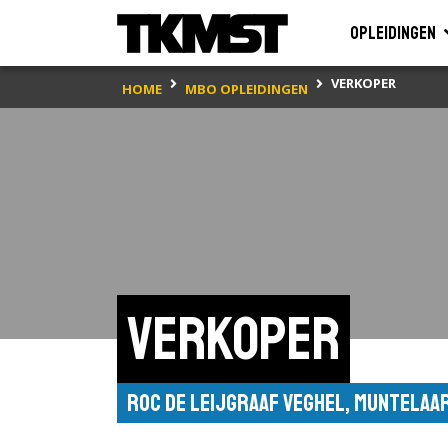
Opleidingen
VERKOPER
HOME
MBO OPLEIDINGEN
Verkoper
ROC de Leijgraaf Veghel, Muntelaa