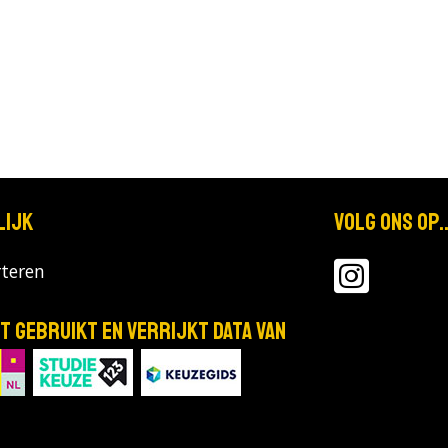
lijk
Volg ons op..
teren
T gebruikt en verrijkt data van