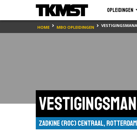
Opleidingen
VESTIGINGSMAN
HOME
MBO OPLEIDINGEN
Vestigingsma
Zadkine (ROC) Centraal, Rotterdam