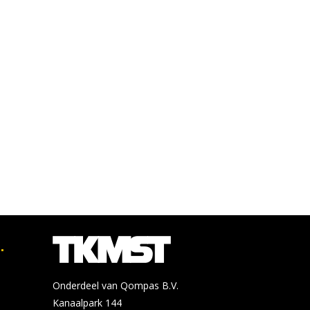
.
Onderdeel van Qompas B.V.
Kanaalpark 144