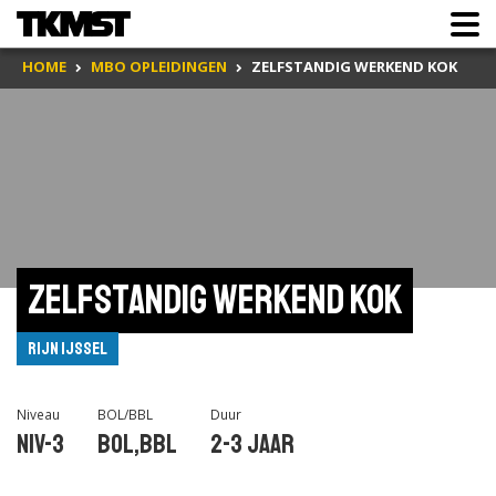
HOME
MBO OPLEIDINGEN
ZELFSTANDIG WERKEND KOK
Zelfstandig werkend kok
Rijn IJssel
Niveau
BOL/BBL
Duur
Niv-3
BOL,BBL
2-3 jaar